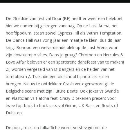
De 26 editie van festival Dour (BE) heeft er weer een heleboel
nieuwe namen bij gekregen vandaag. Op de Last Arena, het
hoofdpodium, staan zowel Cypress Hill als Within Temptation.
De Dance Hall was vorig jaar een maatje te klein, dus dit jaar
krijgt Bonobo een welverdiende plek op de Last Arena voor
zijn downtempo vibes. Dans je graag? Chromeo en Hercules &
Love Affair beloven er een spetterend dansfeest van te maken!
Zij worden vergezeld van D-Bangerz en de helden van het
turntablism A-Trak, die een oldschool hiphop-set zullen
brengen. Nieuw te ontdekken: Crash vertegenwoordigt de
Belgische scene met zijn Future Beats. Ook Joker vs Swindle
en Plastician vs Hatcha feat. Crazy D tekenen present voor
twee top-back to back-sets vol Grime, UK Bass en Roots of
Dubstep.
De pop-, rock- en folkaffiche wordt verstevigd met de