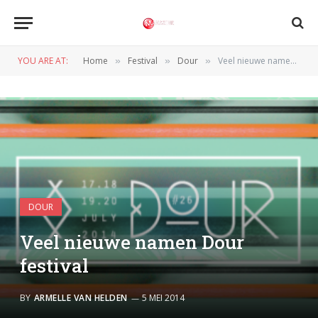
YOU ARE AT:
Home
Festival
Dour
Veel nieuwe namen Dour festival
»
»
»
DOUR
Veel nieuwe namen Dour
festival
BY
ARMELLE VAN HELDEN
5 MEI 2014