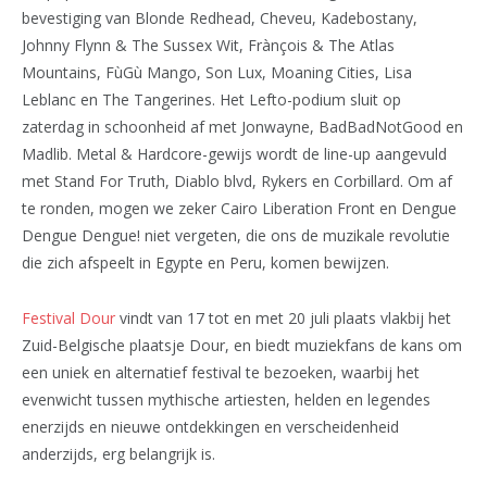
bevestiging van Blonde Redhead, Cheveu, Kadebostany,
Johnny Flynn & The Sussex Wit, Frànçois & The Atlas
Mountains, FùGù Mango, Son Lux, Moaning Cities, Lisa
Leblanc en The Tangerines. Het Lefto-podium sluit op
zaterdag in schoonheid af met Jonwayne, BadBadNotGood en
Madlib. Metal & Hardcore-gewijs wordt de line-up aangevuld
met Stand For Truth, Diablo blvd, Rykers en Corbillard. Om af
te ronden, mogen we zeker Cairo Liberation Front en Dengue
Dengue Dengue! niet vergeten, die ons de muzikale revolutie
die zich afspeelt in Egypte en Peru, komen bewijzen.
Festival Dour
vindt van 17 tot en met 20 juli plaats vlakbij het
Zuid-Belgische plaatsje Dour, en biedt muziekfans de kans om
een
uniek en alternatief festival te bezoeken, waarbij het
evenwicht tussen mythische artiesten, helden en legendes
enerzijds en nieuwe ontdekkingen en verscheidenheid
anderzijds, erg belangrijk is.