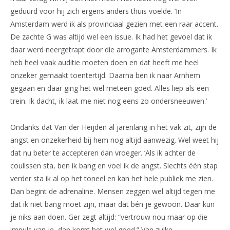
geduurd voor hij zich ergens anders thuis voelde. ‘In
Amsterdam werd ik als provinciaal gezien met een raar accent.
De zachte G was altijd wel een issue. Ik had het gevoel dat ik
daar werd neergetrapt door die arrogante Amsterdammers. Ik
heb heel vaak auditie moeten doen en dat heeft me heel
onzeker gemaakt toentertijd. Daarna ben ik naar Arnhem
gegaan en daar ging het wel meteen goed. Alles liep als een
trein. Ik dacht, ik laat me niet nog eens zo ondersneeuwen.’
Ondanks dat Van der Heijden al jarenlang in het vak zit, zijn de
angst en onzekerheid bij hem nog altijd aanwezig. Wel weet hij
dat nu beter te accepteren dan vroeger. ‘Als ik achter de
coulissen sta, ben ik bang en voel ik de angst. Slechts één stap
verder sta ik al op het toneel en kan het hele publiek me zien.
Dan begint de adrenaline. Mensen zeggen wel altijd tegen me
dat ik niet bang moet zijn, maar dat bén je gewoon. Daar kun
je niks aan doen. Ger zegt altijd: “vertrouw nou maar op die
impuls van je, dan komt het wel goed.” Van zulke