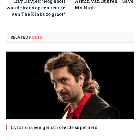
Ray Davies: “Nog nooit
Armin van Buuren – Save
was de kans op een reunie
My Night
van The Kinks zo groot”
RELATED
POSTS
Cyrano is een gemankeerde superheld