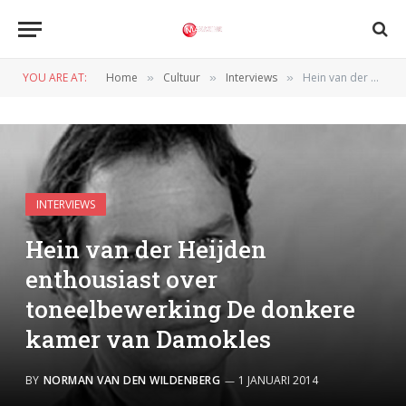
YOU ARE AT:
Home
Cultuur
Interviews
Hein van der Heijden enthousiast over toneelbewerking De donkere kamer van Damokles
»
»
»
INTERVIEWS
Hein van der Heijden
enthousiast over
toneelbewerking De donkere
kamer van Damokles
BY
NORMAN VAN DEN WILDENBERG
1 JANUARI 2014