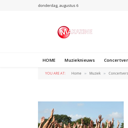
donderdag, augustus 6
HOME
Muzieknieuws
Concertve
M7602
YOU ARE AT:
Home
Muziek
Concertvers
»
»
BY
WIL WANDER
1 SEPTEMBER 2013