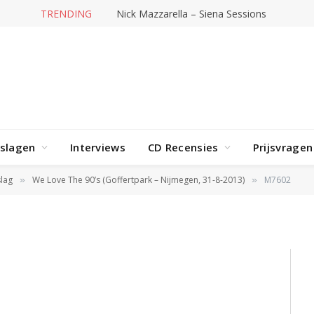
TRENDING
Nick Mazzarella – Siena Sessions
rslagen
Interviews
CD Recensies
Prijsvragen
lag
We Love The 90’s (Goffertpark – Nijmegen, 31-8-2013)
M7602
»
»