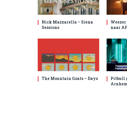
Nick Mazzarella – Siena
Weezer 
Sessions
naar AF
The Mountain Goats – Days
Pitbull 
Arnhe