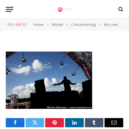
M7453
YOU ARE AT:
Home
Muziek
Concertverslag
We Love The 90’s (Goffertpark – Nijmegen, 31-8-2013)
»
»
»
BY
WIL WANDER
1 SEPTEMBER 2013
Facebook
Twitter
Pinterest
LinkedIn
Tumblr
Email