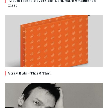
Album recensie overzicht: Doro, Marc Amacher en
meer
Stray Kids – This & That