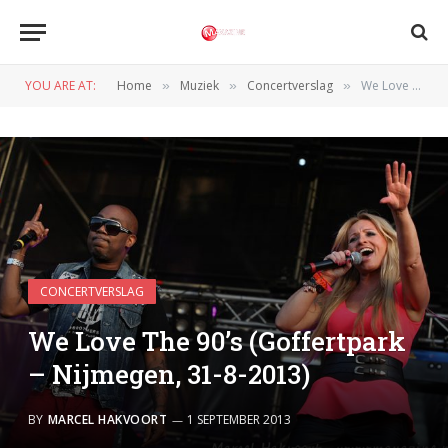
YOU ARE AT:
Home
Muziek
Concertverslag
We Love The 90’s (Goffertpark – Nijmegen, 31-8-2013)
»
»
»
CONCERTVERSLAG
We Love The 90’s (Goffertpark
– Nijmegen, 31-8-2013)
BY
MARCEL HAKVOORT
1 SEPTEMBER 2013