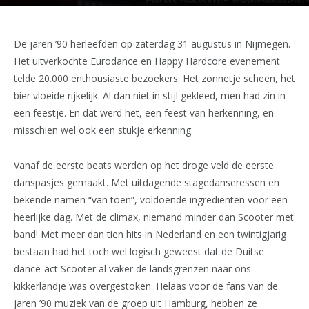
De jaren ’90 herleefden op zaterdag 31 augustus in Nijmegen.
Het uitverkochte Eurodance en Happy Hardcore evenement
telde 20.000 enthousiaste bezoekers. Het zonnetje scheen, het
bier vloeide rijkelijk. Al dan niet in stijl gekleed, men had zin in
een feestje. En dat werd het, een feest van herkenning, en
misschien wel ook een stukje erkenning.
Vanaf de eerste beats werden op het droge veld de eerste
danspasjes gemaakt. Met uitdagende stagedanseressen en
bekende namen “van toen”, voldoende ingrediënten voor een
heerlijke dag. Met de climax, niemand minder dan Scooter met
band! Met meer dan tien hits in Nederland en een twintigjarig
bestaan had het toch wel logisch geweest dat de Duitse
dance-act Scooter al vaker de landsgrenzen naar ons
kikkerlandje was overgestoken. Helaas voor de fans van de
jaren ’90 muziek van de groep uit Hamburg, hebben ze