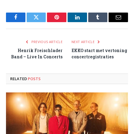
Facebook
Twitter
Pinterest
LinkedIn
Tumblr
Email
PREVIOUS ARTICLE
NEXT ARTICLE
Henrik Freischlader
EKKO start met vertoning
Band – Live In Concerts
concertregistraties
RELATED
POSTS