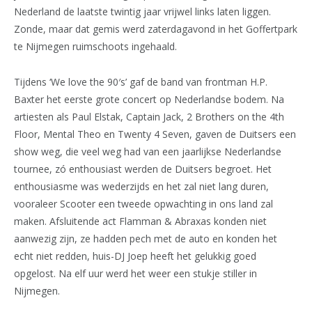
Nederland de laatste twintig jaar vrijwel links laten liggen.
Zonde, maar dat gemis werd zaterdagavond in het Goffertpark
te Nijmegen ruimschoots ingehaald.
Tijdens ‘We love the 90′s’ gaf de band van frontman H.P.
Baxter het eerste grote concert op Nederlandse bodem. Na
artiesten als Paul Elstak, Captain Jack, 2 Brothers on the 4th
Floor, Mental Theo en Twenty 4 Seven, gaven de Duitsers een
show weg, die veel weg had van een jaarlijkse Nederlandse
tournee, zó enthousiast werden de Duitsers begroet. Het
enthousiasme was wederzijds en het zal niet lang duren,
vooraleer Scooter een tweede opwachting in ons land zal
maken. Afsluitende act Flamman & Abraxas konden niet
aanwezig zijn, ze hadden pech met de auto en konden het
echt niet redden, huis-DJ Joep heeft het gelukkig goed
opgelost. Na elf uur werd het weer een stukje stiller in
Nijmegen.