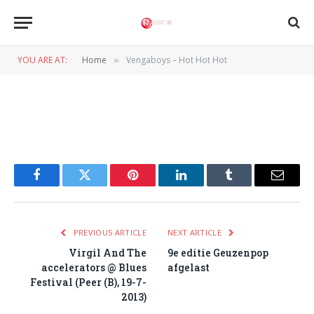
Vengaboys – Hot Hot Hot
YOU ARE AT:
Home
Vengaboys – Hot Hot Hot
»
BY
NORMAN VAN DEN WILDENBERG
24 JULI 2013
Facebook
Twitter
Pinterest
LinkedIn
Tumblr
Email
PREVIOUS ARTICLE
NEXT ARTICLE
Virgil And The
9e editie Geuzenpop
accelerators @ Blues
afgelast
Festival (Peer (B), 19-7-
2013)