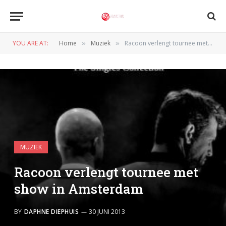
YOU ARE AT:
Home
Muziek
Racoon verlengt tournee met show in Amsterdam
»
»
MUZIEK
Racoon verlengt tournee met
show in Amsterdam
BY
DAPHNE DIEPHUIS
30 JUNI 2013