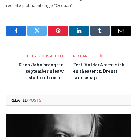
recente platina hitsingle “Oceaan”.
Facebook
Twitter
Pinterest
LinkedIn
Tumblr
Email
PREVIOUS ARTICLE
NEXT ARTICLE
Elton John brengt in
FestiValderAa: muziek
september nieuw
en theater in Drents
studioalbum uit
landschap
RELATED
POSTS