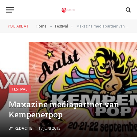
YOU ARE AT:
Home
Festival
Maxazine mediapartner van Kempenerpop
»
»
FESTIVAL
Maxazine mediapartner van
Kempenerpop
BY
REDACTIE
17 JUNI 2013