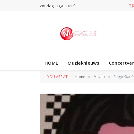
zondag, augustus 9
T
HOME
Muzieknieuws
Concertve
YOU ARE AT:
Home
Muziek
Ringo Starr
»
»