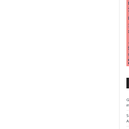
G
m
S
A