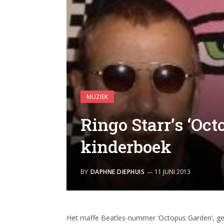
MUZIEK
Ringo Starr’s ‘Oct
kinderboek
BY
DAPHNE DIEPHUIS
11 JUNI 2013
Het maffe Beatles-nummer ‘Octopus Garden’, 