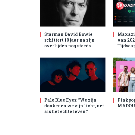
Starman David Bowie
Maxazin
schittert 10 jaar na zijn
van 202
overlijden nog steeds
Tijdsca
Pale Blue Eyes: “We zijn
Pinkpop 
donker en we zijn licht, net
MADOUX
als het echte leven.”