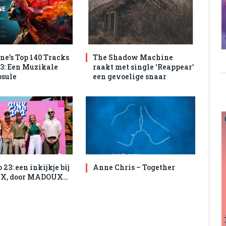
e’s Top 140 Tracks
The Shadow Machine
3: Een Muzikale
raakt met single ‘Reappear’
psule
een gevoelige snaar
23: een inkijkje bij
Anne Chris – Together
, door MADOUX…