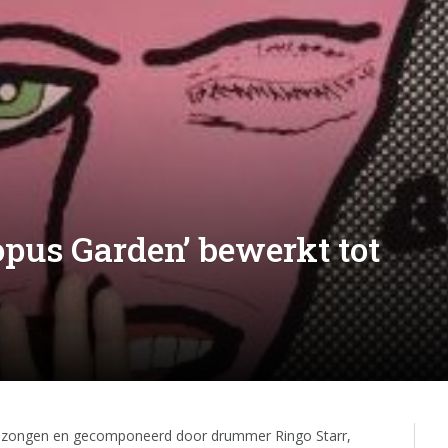
opus Garden’ bewerkt tot
gezongen en gecomponeerd door drummer Ringo Starr,