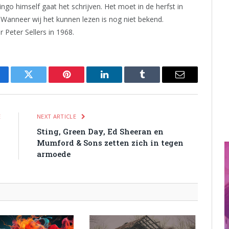
go himself gaat het schrijven. Het moet in de herfst in
 Wanneer wij het kunnen lezen is nog niet bekend.
 Peter Sellers in 1968.
cebook
Twitter
Pinterest
LinkedIn
Tumblr
Email
E
NEXT ARTICLE
g
Sting, Green Day, Ed Sheeran en
Mumford & Sons zetten zich in tegen
armoede