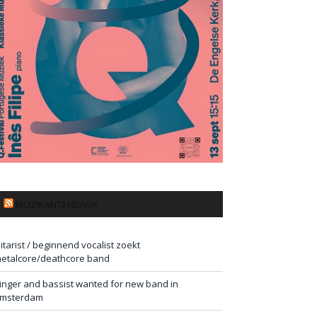
MUZIKANTENBANK
itarist / beginnend vocalist zoekt
etalcore/deathcore band
inger and bassist wanted for new band in
msterdam