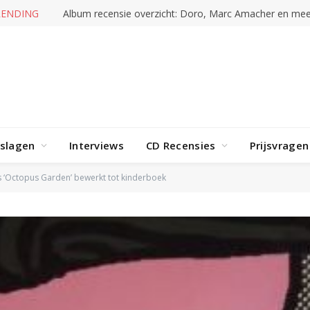
RENDING
Album recensie overzicht: Doro, Marc Amacher en mee
rslagen
Interviews
CD Recensies
Prijsvragen
’s ‘Octopus Garden’ bewerkt tot kinderboek