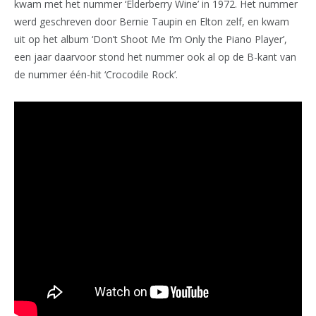
kwam met het nummer ‘Elderberry Wine’ in 1972. Het nummer
werd geschreven door Bernie Taupin en Elton zelf, en kwam
uit op het album ‘Don’t Shoot Me I’m Only the Piano Player’,
een jaar daarvoor stond het nummer ook al op de B-kant van
de nummer één-hit ‘Crocodile Rock’.