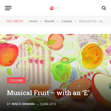
YOU ARE AT:
Home
Muziek
Column
Musical Fruit – with an ‘E’
»
»
»
COLUMN
Musical Fruit – with an ‘E’
BY
RINCO ENNEMA
3 JUNI 2013