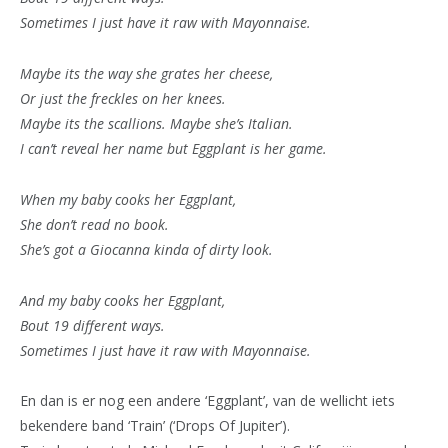
Sometimes I just have it raw with Mayonnaise.
Maybe its the way she grates her cheese,
Or just the freckles on her knees.
Maybe its the scallions. Maybe she’s Italian.
I can’t reveal her name but Eggplant is her game.
When my baby cooks her Eggplant,
She don’t read no book.
She’s got a Giocanna kinda of dirty look.
And my baby cooks her Eggplant,
Bout 19 different ways.
Sometimes I just have it raw with Mayonnaise.
En dan is er nog een andere ‘Eggplant’, van de wellicht iets
bekendere band ‘Train’ (‘Drops Of Jupiter’).