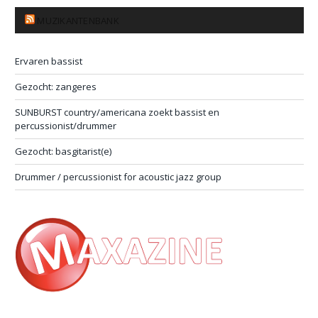
MUZIKANTENBANK
Ervaren bassist
Gezocht: zangeres
SUNBURST country/americana zoekt bassist en
percussionist/drummer
Gezocht: basgitarist(e)
Drummer / percussionist for acoustic jazz group