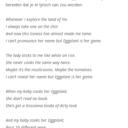
bereiden dat je er lyrisch van zou worden:
Whenever I explore the land of Yin
I always take one on the chin
And now this lioness has almost made me tame.
I can’t pronounce her name but Eggplant is her game.
The lady sticks to me like white on rice.
She never cooks the same way twice.
Maybe it’s the mushrooms. Maybe the tomatoes.
I can’t reveal her name but Eggplant is her game.
When my baby cooks her Eggplant,
She don’t read no book.
She’s got a Giocanna kinda of dirty look
And my baby cooks her Eggplant,
Bout 19 different ways.