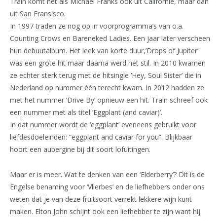
Train komt net als Michael Franks ook uit Californië, maar dan
uit San Fransisco.
In 1997 traden ze nog op in voorprogramma’s van o.a.
Counting Crows en Bareneked Ladies. Een jaar later verscheen
hun debuutalbum. Het leek van korte duur,’Drops of Jupiter’
was een grote hit maar daarna werd het stil. In 2010 kwamen
ze echter sterk terug met de hitsingle ‘Hey, Soul Sister’ die in
Nederland op nummer één terecht kwam. In 2012 hadden ze
met het nummer ‘Drive By’ opnieuw een hit. Train schreef ook
een nummer met als titel ‘Eggplant (and caviar)’.
In dat nummer wordt de ‘eggplant’ eveneens gebruikt voor
liefdesdoeleinden: “eggplant and caviar for you”. Blijkbaar
hoort een aubergine bij dit soort lofuitingen.
Maar er is meer. Wat te denken van een ‘Elderberry’? Dit is de
Engelse benaming voor ‘Vlierbes’ en de liefhebbers onder ons
weten dat je van deze fruitsoort verrekt lekkere wijn kunt
maken. Elton John schijnt ook een liefhebber te zijn want hij