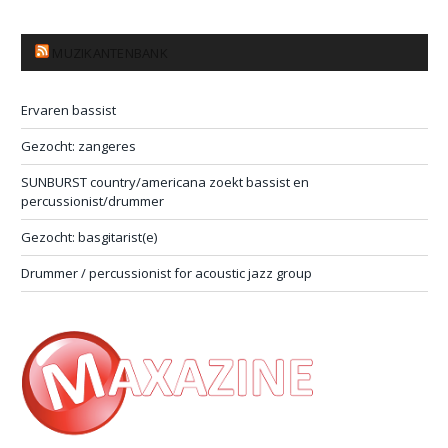
MUZIKANTENBANK
Ervaren bassist
Gezocht: zangeres
SUNBURST country/americana zoekt bassist en
percussionist/drummer
Gezocht: basgitarist(e)
Drummer / percussionist for acoustic jazz group