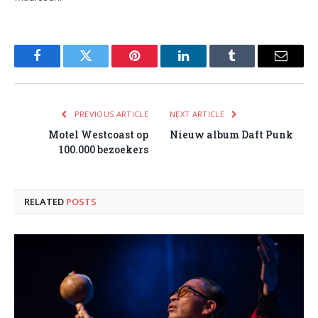
Facebook
Twitter
Pinterest
LinkedIn
Tumblr
Email
PREVIOUS ARTICLE
NEXT ARTICLE
Motel Westcoast op
Nieuw album Daft Punk
100.000 bezoekers
RELATED
POSTS