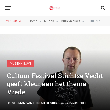
YOU ARE AT:
Home
Muziek
Muzieknieuws
Cultuur Festival Stichtse Vecht geeft kleur aan het thema Vrede
»
»
»
MUZIEKNIEUWS
Cultuur Festival Stichtse Vecht
geeft kleur aan het thema
Vrede
BY
NORMAN VAN DEN WILDENBERG
24 MAART 2013