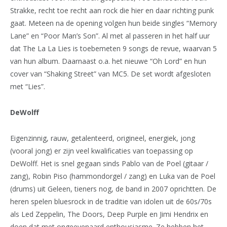
Strakke, recht toe recht aan rock die hier en daar richting punk
gaat. Meteen na de opening volgen hun beide singles “Memory
Lane” en “Poor Man’s Son”. Al met al passeren in het half uur
dat The La La Lies is toebemeten 9 songs de revue, waarvan 5
van hun album. Daarnaast o.a. het nieuwe “Oh Lord” en hun
cover van “Shaking Street” van MC5. De set wordt afgesloten
met “Lies”.
DeWolff
Eigenzinnig, rauw, getalenteerd, origineel, energiek, jong
(vooral jong) er zijn veel kwalificaties van toepassing op
DeWolff. Het is snel gegaan sinds Pablo van de Poel (gitaar /
zang), Robin Piso (hammondorgel / zang) en Luka van de Poel
(drums) uit Geleen, tieners nog, de band in 2007 oprichtten. De
heren spelen bluesrock in de traditie van idolen uit de 60s/70s
als Led Zeppelin, The Doors, Deep Purple en Jimi Hendrix en
doen dat met ongeevenaard enthousiasme. Ze hebben het