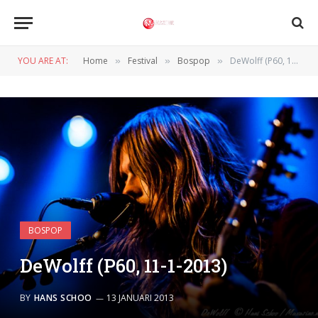
YOU ARE AT:
Home
Festival
Bospop
DeWolff (P60, 11-1-2013)
»
»
»
BOSPOP
DeWolff (P60, 11-1-2013)
BY
HANS SCHOO
13 JANUARI 2013