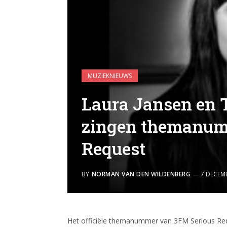
MUZIEKNIEUWS
Laura Jansen en 
zingen themanum
Request
BY
NORMAN VAN DEN WILDENBERG
7 DECEM
Het officiële themanummer van 3FM Serious Req