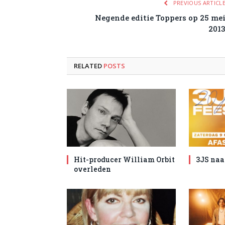
PREVIOUS ARTICL
Negende editie Toppers op 25 me
201
RELATED
POSTS
Hit-producer William Orbit
3JS naa
overleden