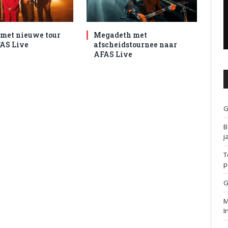
met nieuwe tour
Megadeth met
AS Live
afscheidstournee naar
AFAS Live
G
B
j
T
p
G
M
I