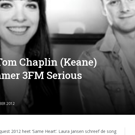
Tom Chaplin (Keane)
mer 3FM Serious
BER 2012
uest 2012 heet ‘Same Heart’. Laura Jansen schreef de song