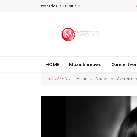
zaterdag, augustus 8
T
HOME
Muzieknieuws
Concertve
YOU ARE AT:
Home
Muziek
Muzieknieu
»
»