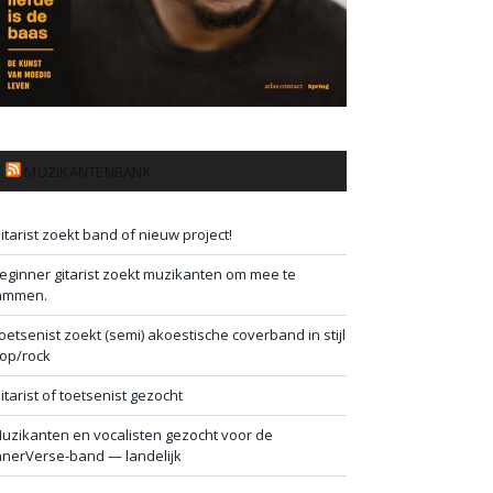
MUZIKANTENBANK
itarist zoekt band of nieuw project!
eginner gitarist zoekt muzikanten om mee te
ammen.
oetsenist zoekt (semi) akoestische coverband in stijl
op/rock
itarist of toetsenist gezocht
uzikanten en vocalisten gezocht voor de
nnerVerse-band — landelijk