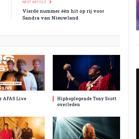
E
NEXT ARTICLE
i
Vierde nummer één hit op rij voor
3
Sandra van Nieuwland
r AFAS Live
Hiphoplegende Tony Scott
overleden