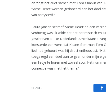
en zingt het duet samen met Tom Chaplin van K
‘Same Heart’ worden gedoneerd aan het doel dat
van babysterfte.
Laura Jansen schreef ‘Same Heart’ na een verzoek
verdrietig was. Ik wilde dat het optimistisch en
geschreven is’. De Nederlands-Amerikaanse zange
koesterde een wens dat Keane-frontman Tom Ch
lied had gehoord was hij direct enthousiast: “Het 
toegezegd een duet aan te gaan onder mijn eige
een liedje te horen met zoveel soul. Het nummer 
connectie was met het thema.”
SHARE.
Fa