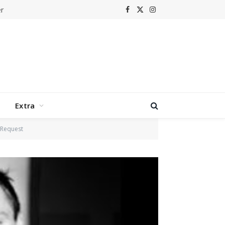
r
Facebook
X
Instagram
(Twitter)
Extra
 Request