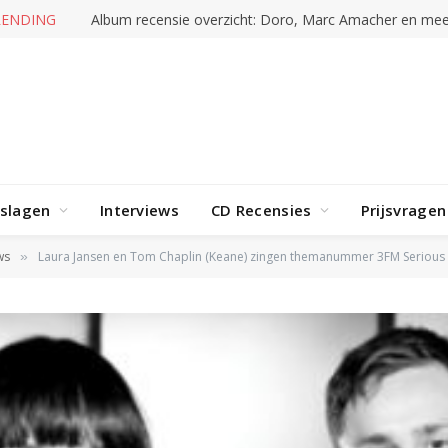
RENDING
Album recensie overzicht: Doro, Marc Amacher en mee
rslagen
Interviews
CD Recensies
Prijsvragen
ws
Laura Jansen en Tom Chaplin (Keane) zingen themanummer 3FM Serious
»