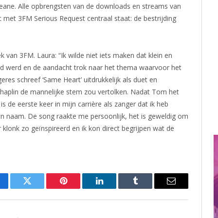
eane. Alle opbrengsten van de downloads en streams van
 met 3FM Serious Request centraal staat: de bestrijding
 van 3FM. Laura: “Ik wilde niet iets maken dat klein en
 luid werd en de aandacht trok naar het thema waarvoor het
res schreef ‘Same Heart’ uitdrukkelijk als duet en
aplin de mannelijke stem zou vertolken. Nadat Tom het
is de eerste keer in mijn carrière als zanger dat ik heb
n naam. De song raakte me persoonlijk, het is geweldig om
klonk zo geïnspireerd en ik kon direct begrijpen wat de
cebook
Twitter
Pinterest
LinkedIn
Tumblr
Email