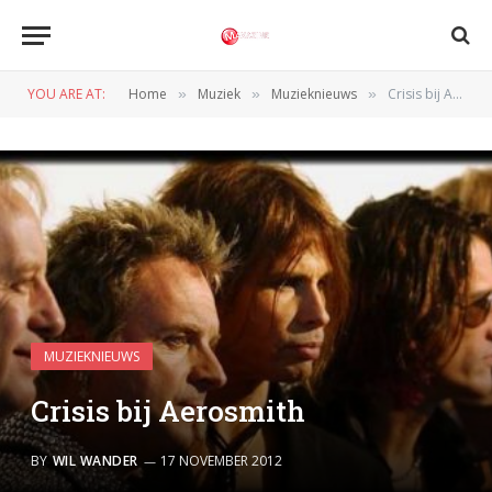
YOU ARE AT:
Home
Muziek
Muzieknieuws
Crisis bij Aerosmith
»
»
»
MUZIEKNIEUWS
Crisis bij Aerosmith
BY
WIL WANDER
17 NOVEMBER 2012