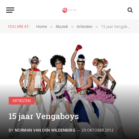
YOU ARE AT:
Home
Muziek
Artiesten
15 jaar Vengaboys
»
»
»
ARTIESTEN
15 jaar Vengaboys
BY
NORMAN VAN DEN WILDENBERG
29 OKTOBER 2012