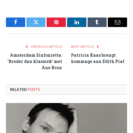
Facebook
Twitter
Pinterest
LinkedIn
Tumblr
Email
PREVIOUS ARTICLE
NEXT ARTICLE
Amsterdam Sinfonietta:
Patricia Kaas brengt
‘Breder dan klassiek’ met
hommage aan Edith Piaf
Ane Brun
RELATED
POSTS