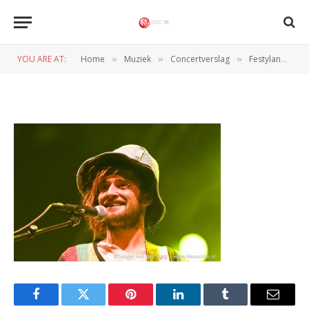
Festyland Dag1 28
YOU ARE AT:
Home
Muziek
Concertverslag
Festyland 2012 wederom een geslaagde festivalafsluiter
»
»
»
BY
SANDER VAN DEN BERG
14 OKTOBER 2012
Facebook
Twitter
Pinterest
LinkedIn
Tumblr
Email