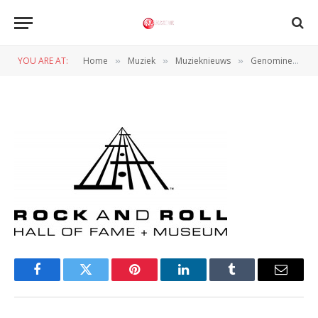
Rock And Roll Hall Of Fame
YOU ARE AT:
Home
Muziek
Muzieknieuws
Genomineerden Rock and Roll Hall of Fame 2013 bekend
»
»
»
BY
WIL WANDER
7 OKTOBER 2012
Facebook
Twitter
Pinterest
LinkedIn
Tumblr
Email