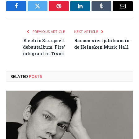
Facebook
Twitter
Pinterest
LinkedIn
Tumblr
Email
PREVIOUS ARTICLE
NEXT ARTICLE
Electric Six speelt
Racoon viert jubileum in
debuutalbum ‘Fire’
de Heineken Music Hall
integraal in Tivoli
RELATED
POSTS