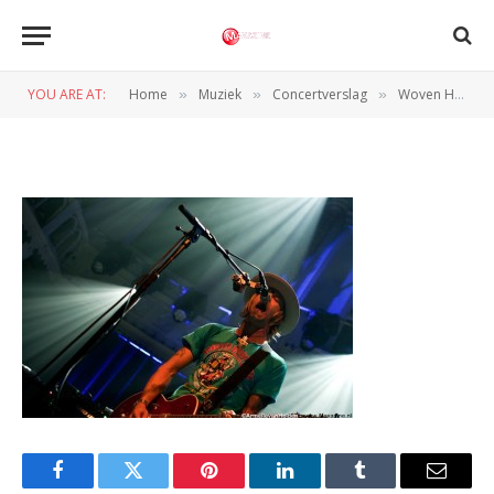
MG 9347
YOU ARE AT:
Home
Muziek
Concertverslag
Woven Hand (Paradiso, 25-9-2012)
»
»
»
BY
WIL WANDER
3 OKTOBER 2012
Facebook
Twitter
Pinterest
LinkedIn
Tumblr
Email