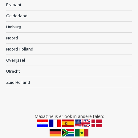
Brabant
Gelderland
Limburg
Noord
Noord Holland
Overijssel
Utrecht
Zuid Holland
Maxazine is er ook in andere talen: