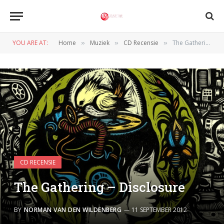
YOU ARE AT:
Home
Muziek
CD Recensie
The Gathering – Disclosure
»
»
»
CD RECENSIE
The Gathering – Disclosure
BY
NORMAN VAN DEN WILDENBERG
11 SEPTEMBER 2012