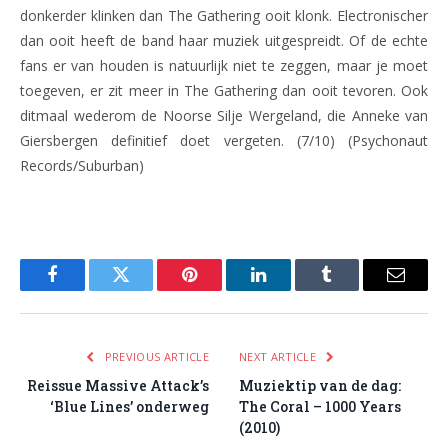
donkerder klinken dan The Gathering ooit klonk. Electronischer
dan ooit heeft de band haar muziek uitgespreidt. Of de echte
fans er van houden is natuurlijk niet te zeggen, maar je moet
toegeven, er zit meer in The Gathering dan ooit tevoren. Ook
ditmaal wederom de Noorse Silje Wergeland, die Anneke van
Giersbergen definitief doet vergeten. (7/10) (Psychonaut
Records/Suburban)
Facebook
Twitter
Pinterest
LinkedIn
Tumblr
Email
PREVIOUS ARTICLE
NEXT ARTICLE
Reissue Massive Attack’s
Muziektip van de dag:
‘Blue Lines’ onderweg
The Coral – 1000 Years
(2010)