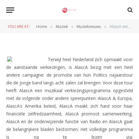
AlascA introduceert muzikaal
verkiezingsprogramma
YOU ARE AT:
Home
Muziek
Muzieknieuws
AlascA introduceert muzikaal verkiezingsprogramma
»
»
»
BY
REDACTIE
6 SEPTEMBER 2012
Terwijl heel Nederland zich opmaakt voor
de aanstaande verkiezingen, is AlascA bezig met een heel
andere campagne: de promotie van hun Politics najaarstour
die de jonge band langs acht zalen zal brengen. Voor deze tour
heeft AlascA een muzikaal verkiezingsprogramma opgesteld
met de volgende onder andere speerpunten: AlascA & Europa,
AlascA’s Amerika beleid, AlascA maakt zich hard voor haar
financiële zelfredzaamheid, AlascA promoot samenwerking,
AlascA en de onderwijzende functie van Radio en AlascA gaat
de belangrijkere bladen bestormen. Het volledige programma
is na te lezen via: