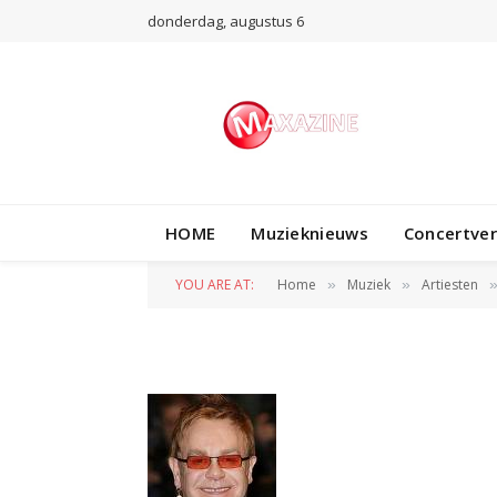
donderdag, augustus 6
HOME
Muzieknieuws
Concertve
elton john
YOU ARE AT:
Home
Muziek
Artiesten
»
»
BY
REDACTIE
13 AUGUSTUS 2012