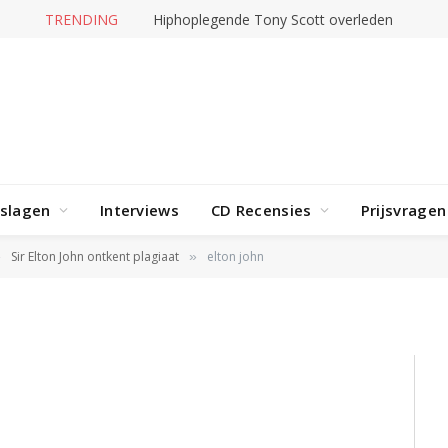
TRENDING
Hiphoplegende Tony Scott overleden
rslagen
Interviews
CD Recensies
Prijsvragen
Sir Elton John ontkent plagiaat
elton john
»
»