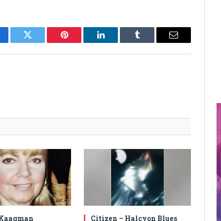
cebook
Twitter
Pinterest
LinkedIn
Tumblr
Email
 Kaagman
Citizen – Halcyon Blues