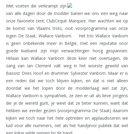
Met voeten die verkrampt zijn
van alle dagen door de modder banen we ons een weg naar
onze favoriete tent; ClubCirquit Marquee. Hier wachten we op
de komst van Vlaams trots, ooit voorprogramma van onze
eigen De Staat, Wallace Vanborn. Het trio Wallace Vanborn
is geen onbekende meer in België, met een reputatie voor
goede liveband zijn mijn verwachtingen hoog gespannen.
Helaas kan Wallace Vanborn deze keer niet overtuigen, de
zang van Ian Clement valt weg in het woeste geweld van
Bassist Dries Hoof en drummer Sylvester Vanborn. Maar er is
een reden dat we toch blijven kijken, en dat is niet alleen
doordat we het lopen door de modderlaag wel zat zijn,
Wallace Vanborn is sympathiek, ze zien er uit als lieve jongens
die je de wereld gunt, je weet dat ze beter kunnen, want dat
hebben we eerder gezien (voorprogramma De Staat) daarom
kijken we toch naar het hele optreden en applaudisseren we
luid voor alle nummers, net als het handjevol publiek dat wel
een kijkje wilde nemen bij de band.