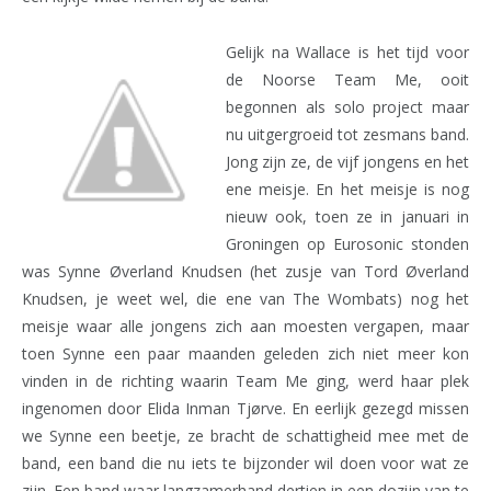
Gelijk na Wallace is het tijd voor
de Noorse Team Me, ooit
begonnen als solo project maar
nu uitgergroeid tot zesmans band.
Jong zijn ze, de vijf jongens en het
ene meisje. En het meisje is nog
nieuw ook, toen ze in januari in
Groningen op Eurosonic stonden
was Synne Øverland Knudsen (het zusje van Tord Øverland
Knudsen, je weet wel, die ene van The Wombats) nog het
meisje waar alle jongens zich aan moesten vergapen, maar
toen Synne een paar maanden geleden zich niet meer kon
vinden in de richting waarin Team Me ging, werd haar plek
ingenomen door Elida Inman Tjørve. En eerlijk gezegd missen
we Synne een beetje, ze bracht de schattigheid mee met de
band, een band die nu iets te bijzonder wil doen voor wat ze
zijn. Een band waar langzamerhand dertien in een dozijn van te