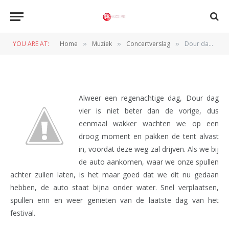
CONCERTVERSLAG
Dour dag 4 (12t/m15-07-2012)
YOU ARE AT:
Home
Muziek
Concertverslag
Dour dag 4 (12t/m15-07-2012)
»
»
»
BY
REDACTIE
30 JULI 2012
Alweer een regenachtige dag, Dour dag
vier is niet beter dan de vorige, dus
eenmaal wakker wachten we op een
droog moment en pakken de tent alvast
in, voordat deze weg zal drijven. Als we bij
de auto aankomen, waar we onze spullen
achter zullen laten, is het maar goed dat we dit nu gedaan
hebben, de auto staat bijna onder water. Snel verplaatsen,
spullen erin en weer genieten van de laatste dag van het
festival.