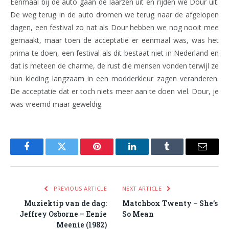
Eenmaal bij de auto gaan de laarzen uit en rijden we Dour uit.
De weg terug in de auto dromen we terug naar de afgelopen
dagen, een festival zo nat als Dour hebben we nog nooit mee
gemaakt, maar toen de acceptatie er eenmaal was, was het
prima te doen, een festival als dit bestaat niet in Nederland en
dat is meteen de charme, de rust die mensen vonden terwijl ze
hun kleding langzaam in een modderkleur zagen veranderen.
De acceptatie dat er toch niets meer aan te doen viel. Dour, je
was vreemd maar geweldig.
Facebook
Twitter
Pinterest
LinkedIn
Tumblr
Email
PREVIOUS ARTICLE
NEXT ARTICLE
Muziektip van de dag:
Matchbox Twenty – She’s
Jeffrey Osborne – Eenie
So Mean
Meenie (1982)