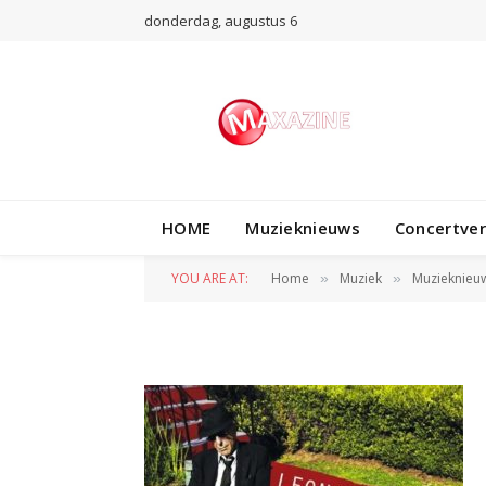
donderdag, augustus 6
HOME
Muzieknieuws
Concertve
c2e6ad0c9303258
YOU ARE AT:
Home
Muziek
Muzieknieu
»
»
BY
REDACTIE
3 FEBRUARI 2012