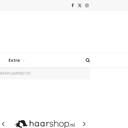
Facebook
X
Instagram
(Twitter)
Extra
0bf441addf082130