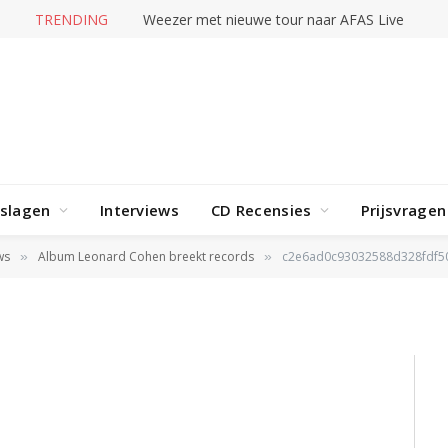
TRENDING
Weezer met nieuwe tour naar AFAS Live
rslagen
Interviews
CD Recensies
Prijsvragen
8d328fdf50bf441addf082130
ws
Album Leonard Cohen breekt records
c2e6ad0c93032588d328fdf5
»
»