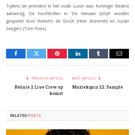
Tijdens de première in het oude Luxor was Koninigin Beatrix
aanwezig. De hoofdrollen in 'De Nieuwe IJstijd' worden
gespeeld door Roberto de Groot (Heer Bommel) en Suzan
Seegers (Tom Poes).
Facebook
Twitter
Pinterest
LinkedIn
Tumblr
Email
PREVIOUS ARTICLE
NEXT ARTICLE
Reünie 2 Live Crew op
Muziekquiz 22: Sample
komst
RELATED
POSTS