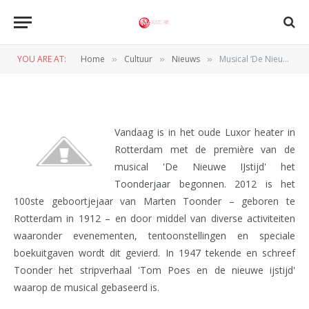
Musical ‘De Nieuwe IJstijd’
luidt het Toonderjaar in
YOU ARE AT:
Home
Cultuur
Nieuws
Musical ‘De Nieuwe IJstijd’ luidt het Toonderjaar in
»
»
»
BY
REDACTIE
22 JANUARI 2012
Vandaag is in het oude Luxor heater in
Rotterdam met de première van de
musical 'De Nieuwe IJstijd' het
Toonderjaar begonnen. 2012 is het
100ste geboortjejaar van Marten Toonder – geboren te
Rotterdam in 1912 – en door middel van diverse activiteiten
waaronder evenementen, tentoonstellingen en speciale
boekuitgaven wordt dit gevierd. In 1947 tekende en schreef
Toonder het stripverhaal 'Tom Poes en de nieuwe ijstijd'
waarop de musical gebaseerd is.