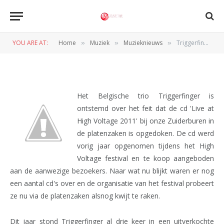
Triggerfinger niet blij met
release
YOU ARE AT:
Home
Muziek
Muzieknieuws
Triggerfinger niet blij met release
»
»
»
BY
REDACTIE
15 JANUARI 2012
Het Belgische trio Triggerfinger is
ontstemd over het feit dat de cd 'Live at
High Voltage 2011' bij onze Zuiderburen in
de platenzaken is opgedoken. De cd werd
vorig jaar opgenomen tijdens het High
Voltage festival en te koop aangeboden
aan de aanwezige bezoekers. Naar wat nu blijkt waren er nog
een aantal cd's over en de organisatie van het festival probeert
ze nu via de platenzaken alsnog kwijt te raken.
Dit jaar stond Triggerfinger al drie keer in een uitverkochte