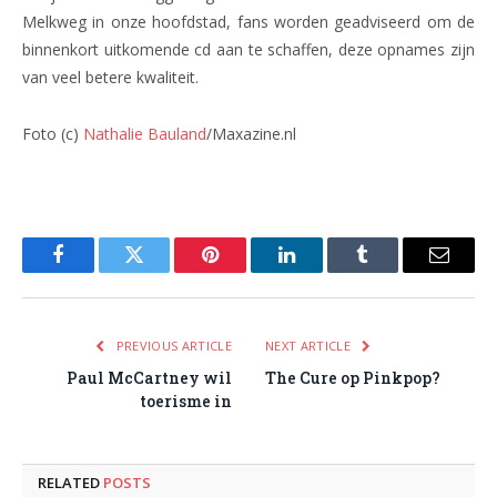
Melkweg in onze hoofdstad, fans worden geadviseerd om de
binnenkort uitkomende cd aan te schaffen, deze opnames zijn
van veel betere kwaliteit.
Foto (c)
Nathalie Bauland
/Maxazine.nl
Facebook
Twitter
Pinterest
LinkedIn
Tumblr
Email
PREVIOUS ARTICLE
NEXT ARTICLE
Paul McCartney wil
The Cure op Pinkpop?
toerisme in
RELATED
POSTS