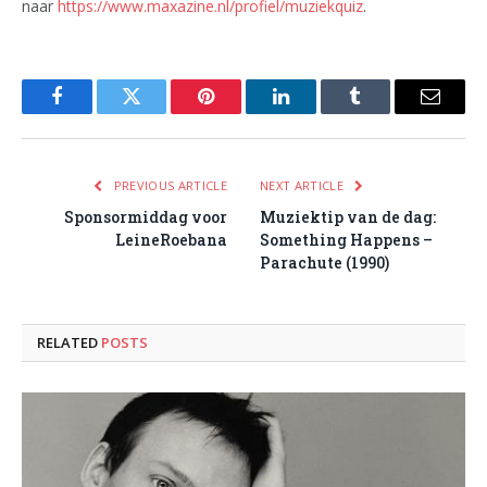
naar
https://www.maxazine.nl/profiel/muziekquiz
.
Facebook
Twitter
Pinterest
LinkedIn
Tumblr
Email
PREVIOUS ARTICLE
NEXT ARTICLE
Sponsormiddag voor
Muziektip van de dag:
LeineRoebana
Something Happens –
Parachute (1990)
RELATED
POSTS