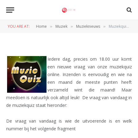
MUZIEKNIEUWS
Muziekquiz 5: Fragment
YOU ARE AT:
Home
Muziek
Muzieknieuws
Muziekquiz 5: Fragment
»
»
»
BY
REDACTIE
5 JANUARI 2012
Iedere dag, precies om 18.00 uur komt
een nieuwe vraag van onze muziekquiz
online. Inzenden is eenvoudig en wie na
een maand de meeste punten heeft
verzameld wint die maand! Maar
meedoen is natuurlijk ook altijd leuk! De vraag van vandaag in
de muziekquiz staat hieronder:
De vraag van vandaag is wie de uitvoerende is en welk
nummer bij het volgende fragment