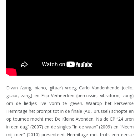
Divan (zang, piano, gitaar) vroeg Carlo Vandenhende (cello,
gitaar, zang) en Filip Verheecken (percussie, vibrafoon, zang)
om de liedjes live vorm te geven. Waarop het kersverse
Hermitage het prompt tot in de finale (AB, Brussel) schopte en
op tournee mocht met De Kleine Avonden. Na de EP “24 uren
in een dag” (2007) en de singles “In de waan” (2009) en “Neem
mij mee” (2010) presenteert Hermitage met trots een eerste