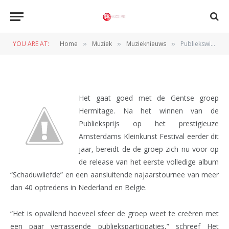
Kleinkunst Festival komt met
debuutalbum
YOU ARE AT:
Home
Muziek
Muzieknieuws
Publiekswinnaar Amsterdams Kleinkunst Festival komt met debuutalbum
»
»
»
BY
REDACTIE
20 AUGUSTUS 2011
Het gaat goed met de Gentse groep
Hermitage. Na het winnen van de
Publieksprijs op het prestigieuze
Amsterdams Kleinkunst Festival eerder dit
jaar, bereidt de de groep zich nu voor op
de release van het eerste volledige album
“Schaduwliefde” en een aansluitende najaarstournee van meer
dan 40 optredens in Nederland en Belgie.
“Het is opvallend hoeveel sfeer de groep weet te creëren met
een paar verrassende publieksparticipaties,” schreef Het