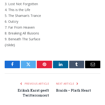
3. Lost Not Forgotten
4. This is the Life
5. The Shaman’s Trance
6. Outcry
7. Far From Heaven
8. Breaking All Illusions
9. Beneath The Surface
{/slide}
Facebook
Twitter
Pinterest
LinkedIn
Tumblr
Email
PREVIOUS ARTICLE
NEXT ARTICLE
Erikah Karst geeft
Braids – Plath Heart
Twitterconcert