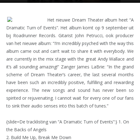
Het nieuwe Dream Theater album heet “A
Dramatic Turn of Events”. Het album komt op 9 september uit
bij Roadrunner Records. Gitarist John Petrucci, ook producer
van het nieuwe album: “I’m incredibly psyched with the way this
album came out and can’t wait to share it with everybody. We
are currently in the mix stage with the great Andy Wallace and
it’s all sounding amazing!” Zanger James LaBrie: “In the grand
scheme of Dream Theater’s career, the last several months
have been such an incredibly positive, fulfilling and rewarding
experience. The new songs and sound has never been so
spirited or rejuvenating. I cannot wait for every one of our fans
to sink their audio senses into this batch of tunes.”
{slide=De tracklisting van “A Dramatic Turn of Events”:} 1. On
the Backs of Angels
2. Build Me Up, Break Me Down