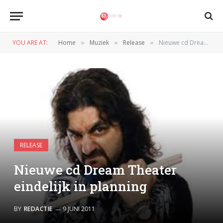
YOU ARE AT:
Home
Muziek
Release
Nieuwe cd Dream Theater eindelijk in planning
»
»
»
RELEASE
Nieuwe cd Dream Theater
eindelijk in planning
BY
REDACTIE
9 JUNI 2011