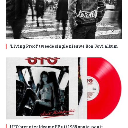
‘Living Proof’ tweede single nieuwe Bon Jovi album
UFO brengt zeldzame EP uit 1988 opnieuw uit