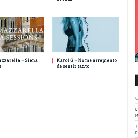
zzarella – Siena
Karol G – No me arrepiento
s
de sentir tanto
G
B
j
T
p