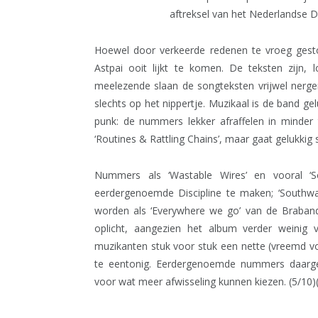
aftreksel van het Nederlandse Di
Hoewel door verkeerde redenen te vroeg gest
Astpai ooit lijkt te komen. De teksten zijn,
meelezende slaan de songteksten vrijwel nerge
slechts op het nippertje. Muzikaal is de band gelu
punk: de nummers lekker afraffelen in minder t
‘Routines & Rattling Chains’, maar gaat gelukki
Nummers als ‘Wastable Wires’ en vooral ‘S
eerdergenoemde Discipline te maken; ‘Southwa
worden als ‘Everywhere we go’ van de Braband
oplicht, aangezien het album verder weinig
muzikanten stuk voor stuk een nette (vreemd voo
te eentonig. Eerdergenoemde nummers daargela
voor wat meer afwisseling kunnen kiezen. (5/10