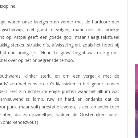
scipline.
opt waren onze landgenoten verder met de hardcore dan
 logischerwijs, niet goed te volgen, maar met het boekje
ns op. Astpai geeft een goede gooi, maar slaagt tekstueel
kkig sterker: strakke rifs, afwisseling en, zoals het hoort bij
ijd dan nodig lijkt. ‘Heart to grow’ begint wat rockig met
g snel over op het onbegrensde tempo.
outhwards’ klinker sterk, en om een vergelijk met de
rds’ zou wel eens zo zo’n klassieker in het genre kunnen
ers. Het zjin echter de enige punten waar het album wat
 vernieuwend is: lomp, ruw en hard, en ondanks dat de
r punk, maar soit) prestatie leveren, is een en ander toch
ten, dat zijn juweeltjes, hadden de Oostenrijkers beter
)(Sonic Rendezvous)