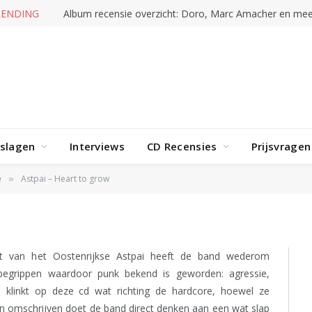
TRENDING
Stray Kids – This & That
rslagen
Interviews
CD Recensies
Prijsvragen
 grow
e
Astpai – Heart to grow
»
at van het Oostenrijkse Astpai heeft de band wederom
egrippen waardoor punk bekend is geworden: agressie,
ai klinkt op deze cd wat richting de hardcore, hoewel ze
ven omschrijven doet de band direct denken aan een wat slap