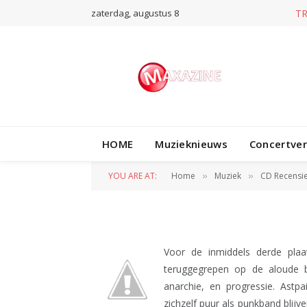
zaterdag, augustus 8
CD RECENSIE
HOME
Muzieknieuws
Concertve
Astpai – Heart to
YOU ARE AT:
Home
Muziek
CD Recensi
»
»
BY
REDACTIE
30 MAART 2011
Voor de inmiddels derde pla
teruggegrepen op de aloude b
anarchie, en progressie. Astp
zichzelf puur als punkband blij