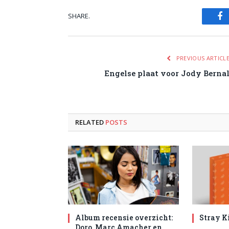
SHARE.
Fa
PREVIOUS ARTICL
Engelse plaat voor Jody Berna
RELATED
POSTS
Album recensie overzicht:
Stray K
Doro, Marc Amacher en