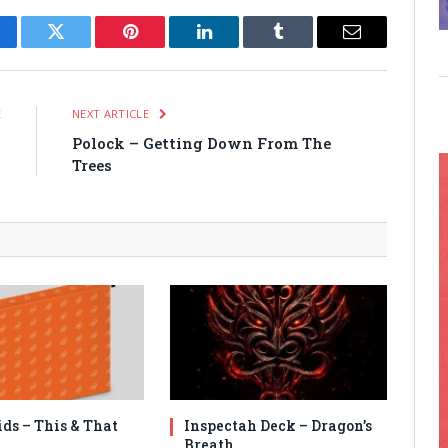
cebook
Twitter
Pinterest
LinkedIn
Tumblr
Email
E
NEXT ARTICLE
l
Polock – Getting Down From The
Trees
ids – This & That
Inspectah Deck – Dragon’s
Breath