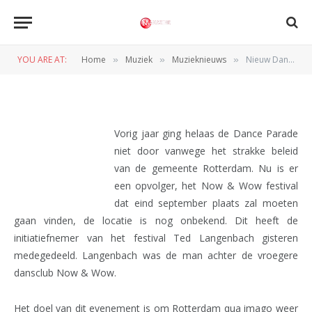
Nieuw Dance Festival
Rotterdam
YOU ARE AT:
Home
Muziek
Muzieknieuws
Nieuw Dance Festival Rotterdam
»
»
»
BY
REDACTIE
27 FEBRUARI 2011
Vorig jaar ging helaas de Dance Parade
niet door vanwege het strakke beleid
van de gemeente Rotterdam. Nu is er
een opvolger, het Now & Wow festival
dat eind september plaats zal moeten
gaan vinden, de locatie is nog onbekend. Dit heeft de
initiatiefnemer van het festival Ted Langenbach gisteren
medegedeeld. Langenbach was de man achter de vroegere
dansclub Now & Wow.
Het doel van dit evenement is om Rotterdam qua imago weer