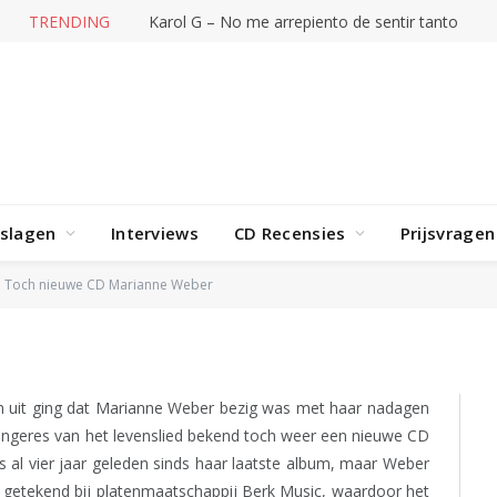
TRENDING
Karol G – No me arrepiento de sentir tanto
rslagen
Interviews
CD Recensies
Prijsvragen
Marianne Weber
Toch nieuwe CD Marianne Weber
van uit ging dat Marianne Weber bezig was met haar nadagen
zangeres van het levenslied bekend toch weer een nieuwe CD
ls al vier jaar geleden sinds haar laatste album, maar Weber
 getekend bij platenmaatschappij Berk Music, waardoor het