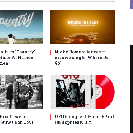
album ‘Country’
Nicky Romero lanceert
tiste W. Hamon
nieuwe single ‘Where Do I
nen.
Go’
 Proof’ tweede
UFO brengt zeldzame EP uit
nieuwe Bon Jovi
1988 opnieuw uit