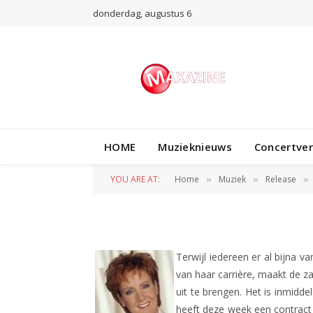
donderdag, augustus 6
RELEASE
HOME
Muzieknieuws
Concertve
Toch nieuwe CD 
YOU ARE AT:
Home
Muziek
Release
»
»
»
BY
REDACTIE
12 JANUARI 2011
Terwijl iedereen er al bijna 
van haar carrière, maakt de 
uit te brengen. Het is inmidde
heeft deze week een contract