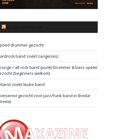
MUZIKANTENBANK
poed drummer gezocht
ardrock band zoekt zanger(es)
runge / alt rock band (punk) Drummer & bass speler
ezocht (beginners welkom)
itarist zoekt leuke band
oetsenist gezocht voor Jazz/Funk band in Breda!
Breda)