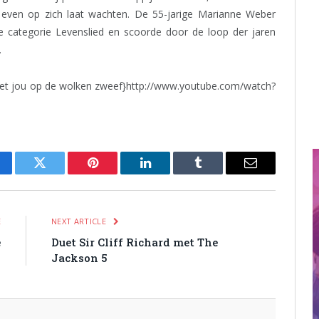
even op zich laat wachten. De 55-jarige Marianne Weber
e categorie Levenslied en scoorde door de loop der jaren
.
met jou op de wolken zweef}http://www.youtube.com/watch?
cebook
Twitter
Pinterest
LinkedIn
Tumblr
Email
E
NEXT ARTICLE
e
Duet Sir Cliff Richard met The
Jackson 5