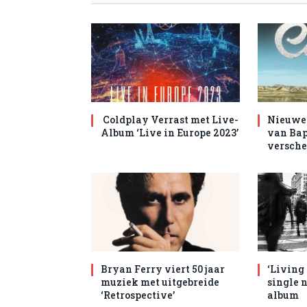
Coldplay Verrast met Live-
Nieuwe 
Album ‘Live in Europe 2023’
van Bap
versche
Bryan Ferry viert 50 jaar
‘Living
muziek met uitgebreide
single 
‘Retrospective’
album