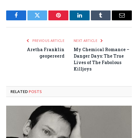
Facebook
Twitter
Pinterest
LinkedIn
Tumblr
Email
PREVIOUS ARTICLE
NEXT ARTICLE
Aretha Franklin
My Chemical Romance –
geopereerd
Danger Days: The True
Lives of The Fabolous
Killjoys
RELATED
POSTS