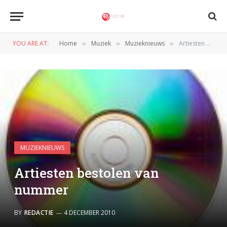
YOU ARE AT:
Home
Muziek
Muzieknieuws
Artiesten bestolen van nummer
»
»
»
MUZIEKNIEUWS
Artiesten bestolen van
nummer
BY
REDACTIE
4 DECEMBER 2010