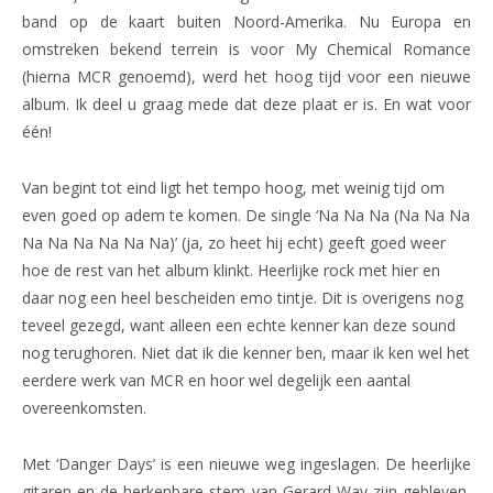
band op de kaart buiten Noord-Amerika. Nu Europa en
omstreken bekend terrein is voor My Chemical Romance
(hierna MCR genoemd), werd het hoog tijd voor een nieuwe
album. Ik deel u graag mede dat deze plaat er is. En wat voor
één!
Van begint tot eind ligt het tempo hoog, met weinig tijd om
even goed op adem te komen. De single ‘Na Na Na (Na Na Na
Na Na Na Na Na Na)’ (ja, zo heet hij echt) geeft goed weer
hoe de rest van het album klinkt. Heerlijke rock met hier en
daar nog een heel bescheiden emo tintje. Dit is overigens nog
teveel gezegd, want alleen een echte kenner kan deze sound
nog terughoren. Niet dat ik die kenner ben, maar ik ken wel het
eerdere werk van MCR en hoor wel degelijk een aantal
overeenkomsten.
Met ‘Danger Days’ is een nieuwe weg ingeslagen. De heerlijke
gitaren en de herkenbare stem van Gerard Way zijn gebleven,