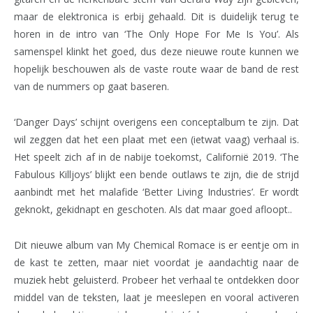
maar de elektronica is erbij gehaald. Dit is duidelijk terug te
horen in de intro van ‘The Only Hope For Me Is You’. Als
samenspel klinkt het goed, dus deze nieuwe route kunnen we
hopelijk beschouwen als de vaste route waar de band de rest
van de nummers op gaat baseren.
‘Danger Days’ schijnt overigens een conceptalbum te zijn. Dat
wil zeggen dat het een plaat met een (ietwat vaag) verhaal is.
Het speelt zich af in de nabije toekomst, Californië 2019. ‘The
Fabulous Killjoys’ blijkt een bende outlaws te zijn, die de strijd
aanbindt met het malafide ‘Better Living Industries’. Er wordt
geknokt, gekidnapt en geschoten. Als dat maar goed afloopt..
Dit nieuwe album van My Chemical Romace is er eentje om in
de kast te zetten, maar niet voordat je aandachtig naar de
muziek hebt geluisterd. Probeer het verhaal te ontdekken door
middel van de teksten, laat je meeslepen en vooral activeren