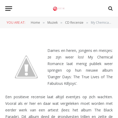
Danger Days: The True Lives of
The Fabolous Killjoys
YOU ARE AT:
Home
Muziek
CD Recensie
My Chemical Romance – Danger Days: The True Lives of The Fabolous Killjoys
»
»
»
BY
REDACTIE
4 DECEMBER 2010
Dames en heren, jongens en meisjes:
ze zijn weer los! My Chemical
Romance laat menig publiek weer
springen op hun nieuwe album
‘Danger Days: The True Lives of The
Fabulous Killjoys’.
Een positieve recensie laat altijd eventjes op zich wachten.
Vooral als er hier en daar wat vergeleken moet worden met
eerder werk van een artiest (lees: het album The Black
Parade). Dit album deed de grondvesten trillen en zette de