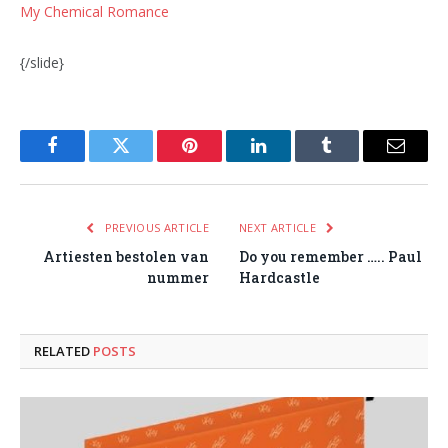
My Chemical Romance
{/slide}
Facebook
Twitter
Pinterest
LinkedIn
Tumblr
Email
PREVIOUS ARTICLE
NEXT ARTICLE
Artiesten bestolen van
Do you remember ….. Paul
nummer
Hardcastle
RELATED
POSTS