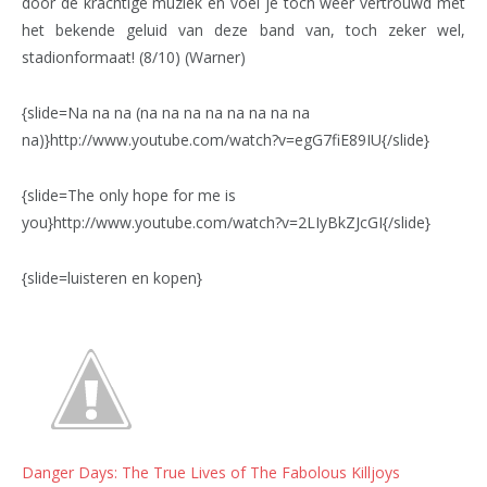
door de krachtige muziek en voel je tóch weer vertrouwd met
het bekende geluid van deze band van, toch zeker wel,
stadionformaat! (8/10) (Warner)
{slide=Na na na (na na na na na na na na
na)}http://www.youtube.com/watch?v=egG7fiE89IU{/slide}
{slide=The only hope for me is
you}http://www.youtube.com/watch?v=2LIyBkZJcGI{/slide}
{slide=luisteren en kopen}
Danger Days: The True Lives of The Fabolous Killjoys