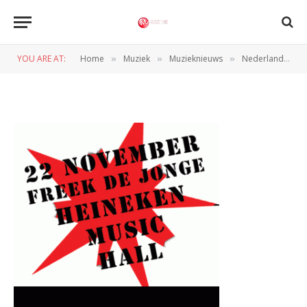
freek
YOU ARE AT:
Home
Muziek
Muzieknieuws
Nederland schreeuwt om cultuur
»
»
»
BY
REDACTIE
17 NOVEMBER 2010