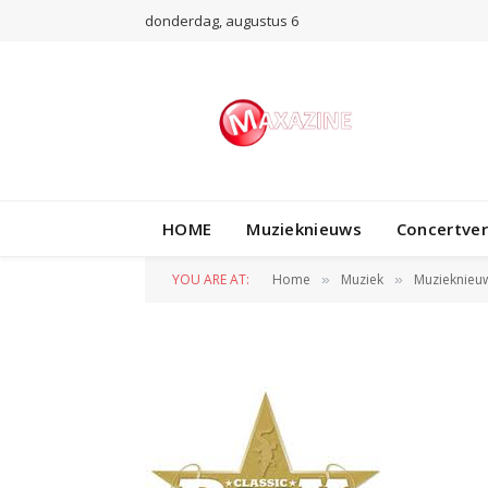
donderdag, augustus 6
HOME
Muzieknieuws
Concertve
rock award
YOU ARE AT:
Home
Muziek
Muzieknieu
»
»
BY
REDACTIE
12 NOVEMBER 2010