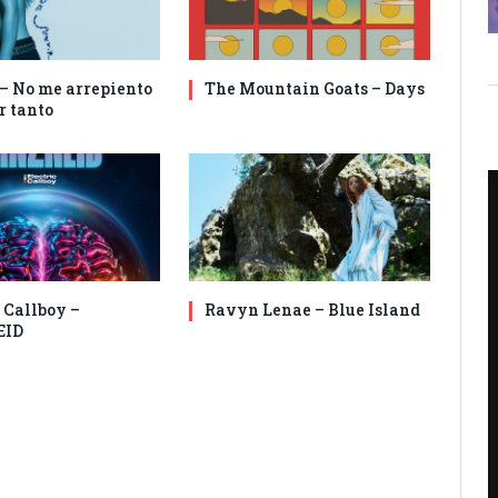
 – No me arrepiento
The Mountain Goats – Days
r tanto
 Callboy –
Ravyn Lenae – Blue Island
EID