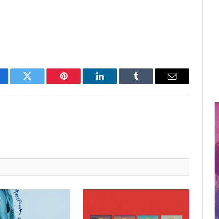
cebook
Twitter
Pinterest
LinkedIn
Tumblr
Email