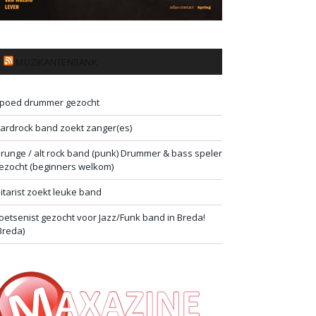
MUZIKANTENBANK
poed drummer gezocht
ardrock band zoekt zanger(es)
runge / alt rock band (punk) Drummer & bass speler
ezocht (beginners welkom)
itarist zoekt leuke band
oetsenist gezocht voor Jazz/Funk band in Breda!
Breda)