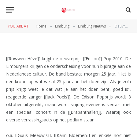
Oeuvreprijs voor Rowwen
Hèze
YOU ARE AT:
Home
Limburg
Limburg Nieuws
Oeuvreprijs voor Rowwen Hèze
»
»
»
BY
REDACTIE
22 SEPTEMBER 2010
[[Rowwen Hèze]] krijgt de oeuvreprijs [[Edison]] Pop 2010. De
Limburgers krijgen de onderscheiding voor hun bijdrage aan de
Nederlandse cultuur. De band bestaat morgen 25 jaar. “Het is
een kroon op wat we al 25 jaar aan het doen zijn. Als je zo’n
prijs krijgt weet je dat wat je aan het doen bent, goed is”,
reageerde zanger [[Jack Poels]]. De Edison Popprijs wordt 3
oktober uitgereikt, maar wordt vrijdag eveneens verrast met
een speciaal concert in de [[Brabanthallen]], waarbij ook
diverse verrassingsacts op het podium staan.
o.a. [[Guus Meeuwis]], [[Karin Bloemen]] en enkele nog niet