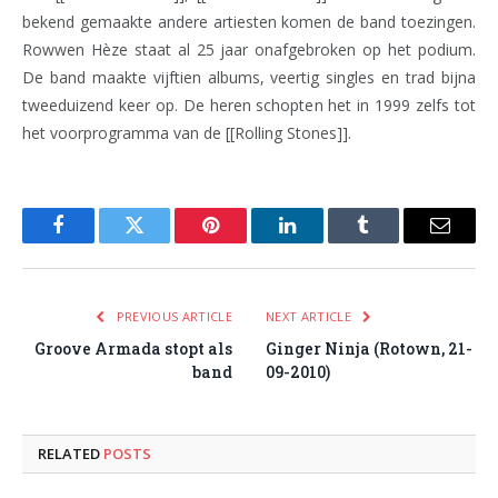
bekend gemaakte andere artiesten komen de band toezingen.
Rowwen Hèze staat al 25 jaar onafgebroken op het podium.
De band maakte vijftien albums, veertig singles en trad bijna
tweeduizend keer op. De heren schopten het in 1999 zelfs tot
het voorprogramma van de [[Rolling Stones]].
Facebook
Twitter
Pinterest
LinkedIn
Tumblr
Email
PREVIOUS ARTICLE
NEXT ARTICLE
Groove Armada stopt als
Ginger Ninja (Rotown, 21-
band
09-2010)
RELATED
POSTS