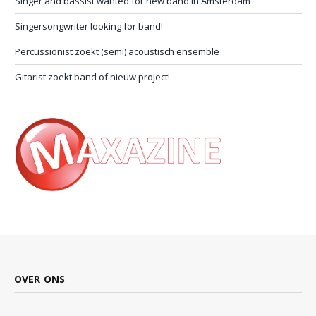
Singer and bassist wanted for new band in Amsterdam
Singersongwriter looking for band!
Percussionist zoekt (semi) acoustisch ensemble
Gitarist zoekt band of nieuw project!
OVER ONS