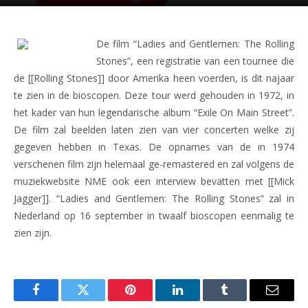
De film “Ladies and Gentlemen: The Rolling
Stones”, een registratie van een tournee die
de [[Rolling Stones]] door Amerika heen voerden, is dit najaar
te zien in de bioscopen. Deze tour werd gehouden in 1972, in
het kader van hun legendarische album “Exile On Main Street”.
De film zal beelden laten zien van vier concerten welke zij
gegeven hebben in Texas. De opnames van de in 1974
verschenen film zijn helemaal ge-remastered en zal volgens de
muziekwebsite NME ook een interview bevatten met [[Mick
Jagger]]. “Ladies and Gentlemen: The Rolling Stones” zal in
Nederland op 16 september in twaalf bioscopen eenmalig te
zien zijn.
Facebook
Twitter
Pinterest
LinkedIn
Tumblr
Email