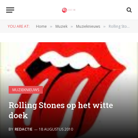
YOU ARE AT:
Home
Muziek
Muzieknieuws
Rolling Stones op het witte doek
»
»
»
MUZIEKNIEUWS
Rolling Stones op het witte
doek
BY
REDACTIE
18 AUGUSTUS 2010