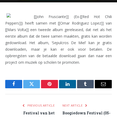
[[John Frusciante]] (Ex-[[Red Hot Chili
Peppers]]) heeft samen met [[Omar Rodriguez Lopez]] van
[[Mars Volta]] een tweede album gereleased, dat net als het
eerste album dat de twee samen maakten, gratis kan worden
gedownload. Het album, ‘Sepulcros De Miel’ kan je gratis
downloaden, maar je kan er ook voor betalen. De
opbrengsten van de betaalde download gaan dan naar een
project om muziek op scholen te promoten.
Facebook
Twitter
Pinterest
LinkedIn
Tumblr
Email
PREVIOUS ARTICLE
NEXT ARTICLE
Festival van het
Boogiedown Festival (05-