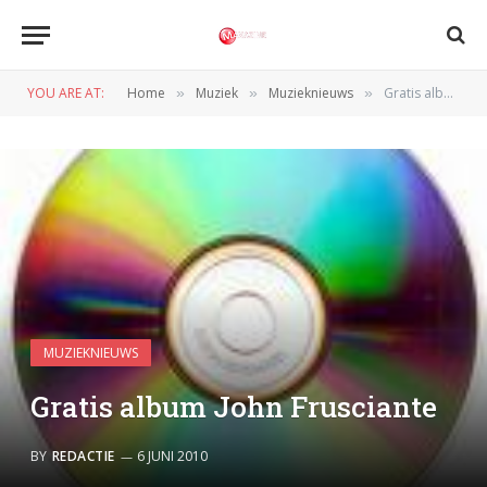
YOU ARE AT:
Home
Muziek
Muzieknieuws
Gratis album John Frusciante
»
»
»
MUZIEKNIEUWS
Gratis album John Frusciante
BY
REDACTIE
6 JUNI 2010