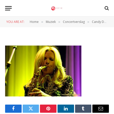
candy dulfer6
YOU ARE AT:
Home
Muziek
Concertverslag
Candy Dulfer (Effenaar 08-04-2010)
»
»
»
BY
REDACTIE
9 APRIL 2010
Facebook
Twitter
Pinterest
LinkedIn
Tumblr
Email