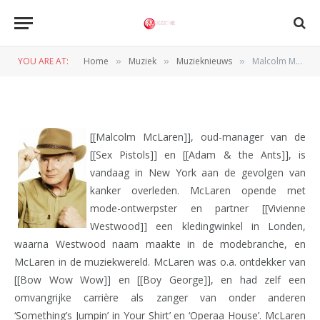
MUZIEKNIEUWS
Malcolm McLaren overleden
YOU ARE AT:
Home
Muziek
Muzieknieuws
Malcolm McLaren overleden
»
»
»
BY
REDACTIE
8 APRIL 2010
[[Malcolm McLaren]], oud-manager van de
[[Sex Pistols]] en [[Adam & the Ants]], is
vandaag in New York aan de gevolgen van
kanker overleden. McLaren opende met
mode-ontwerpster en partner [[Vivienne
Westwood]] een kledingwinkel in Londen,
waarna Westwood naam maakte in de modebranche, en
McLaren in de muziekwereld. McLaren was o.a. ontdekker van
[[Bow Wow Wow]] en [[Boy George]], en had zelf een
omvangrijke carrière als zanger van onder anderen
‘Something’s Jumpin’ in Your Shirt’ en ‘Operaa House’. McLaren