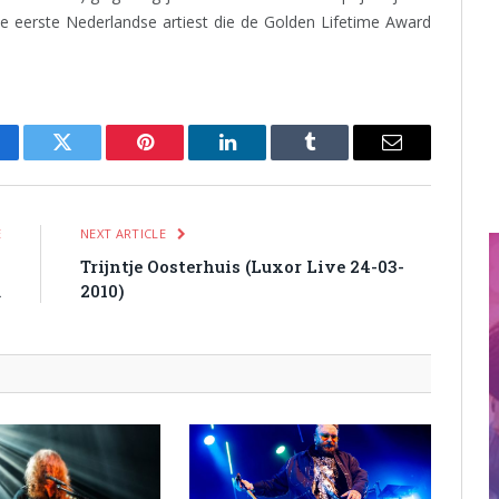
e eerste Nederlandse artiest die de Golden Lifetime Award
cebook
Twitter
Pinterest
LinkedIn
Tumblr
Email
E
NEXT ARTICLE
n
Trijntje Oosterhuis (Luxor Live 24-03-
m
2010)