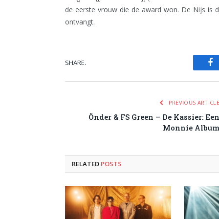
de eerste vrouw die de award won. De Nijs is d
ontvangt.
SHARE.
Fa
PREVIOUS ARTICL
Önder & FS Green – De Kassier: Ee
Monnie Albu
RELATED
POSTS