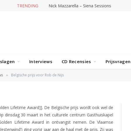
TRENDING
Nick Mazzarella – Siena Sessions
rslagen
Interviews
CD Recensies
Prijsvragen
or Rob de Nijs
ws
Belgische prijs voor Rob de Nijs
»
lden Lifetime Award]]. De Belgische prijs wordt ook wel de
p dinsdag 30 maart in het culturele centrum Gasthuiskapel
Golden Lifetime Award in ontvangst nemen. De Vlaamse
estenwind’) ging vorig jaar aan de haal met de prijs. Zij was