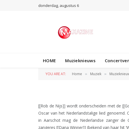
donderdag, augustus 6
MUZIEKNIEUWS
HOME
Muzieknieuws
Concertve
Belgische prijs vo
YOU ARE AT:
Home
Muziek
Muzieknieu
»
»
BY
REDACTIE
25 MAART 2010
[[Rob de Nijs]] wordt onderscheiden met de [[Go
Oscar van het Nederlandstalige lied genoemd. O
in Aarschot mag de Nederlandse zanger de 
zangeres [[Dana Winner]] (bekend van haar hit ‘W