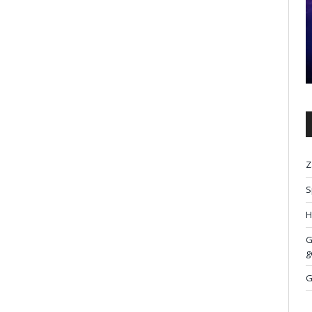
Z
S
H
G
g
G