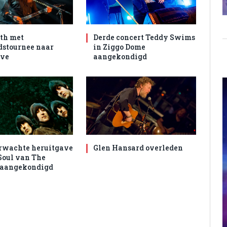
th met
Derde concert Teddy Swims
dstournee naar
in Ziggo Dome
ive
aangekondigd
rwachte heruitgave
Glen Hansard overleden
Soul van The
 aangekondigd