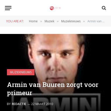
YOU ARE AT:
Home
Muziek
Muzieknieuws
Armin van Buuren zorgt voor primeur
»
»
»
MUZIEKNIEUWS
Armin van Buuren zorgt voor
primeur
BY
REDACTIE
22 MAART 2010