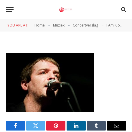
iamkloot3
YOU ARE AT:
Home
Muziek
Concertverslag
I Am Kloot (Rotown, 17-03-2010)
»
»
»
BY
REDACTIE
19 MAART 2010
Facebook
Twitter
Pinterest
LinkedIn
Tumblr
Email