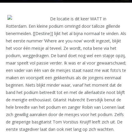
De locatie is dit keer WATT in
Rotterdam. Een kleine podium omringd door talloze gillende
tienermeiden. [[Destine]] lijkt het al bijna normaal te vinden. Als
het eerste nummer ‘Where are you now’ wordt ingezet, blijkt
het voor één meisje al teveel. Ze wordt, nota bene via het
podium, weggedragen. De band doet nog wel een stapje opzij,
maar speelt vol passie verder. Ik was er al voor gewaarschuwd;
een vader van één van de meisjes staat naast me wat foto’s te
maken en voorspelt een gekkenhuis als de jongens eenmaal
beginnen. Niets blijkt minder waar, vanaf het moment dat de
band het podium betreedt tot en met de allerlaatste noot blijft
de menigte enthousiast. Gitarist Hubrecht Eversdijk benut de
hele breedte van het podium en zanger Robin van Loenen laat
zich gewillig aanraken door de meisjes voor het podium. Zelfs
de grieperige basgitarist Tom Vorstius Kruijff leeft zich uit. De
eerste stagediver laat dan ook niet lang op zich wachten.