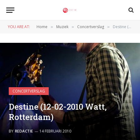
YOU ARE AT:
Home
Muziek
Concertverslag
Destine (12-02-2010 Watt, Rotterdam)
»
»
»
CONCERTVERSLAG
Destine (12-02-2010 Watt,
Rotterdam)
BY
REDACTIE
14 FEBRUARI 2010