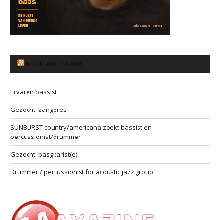
MUZIKANTENBANK
Ervaren bassist
Gezocht: zangeres
SUNBURST country/americana zoekt bassist en
percussionist/drummer
Gezocht: basgitarist(e)
Drummer / percussionist for acoustic jazz group