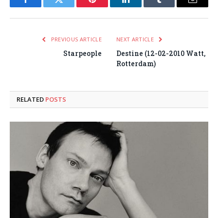
Facebook
Twitter
Pinterest
LinkedIn
Tumblr
Email
PREVIOUS ARTICLE
NEXT ARTICLE
Starpeople
Destine (12-02-2010 Watt,
Rotterdam)
RELATED
POSTS