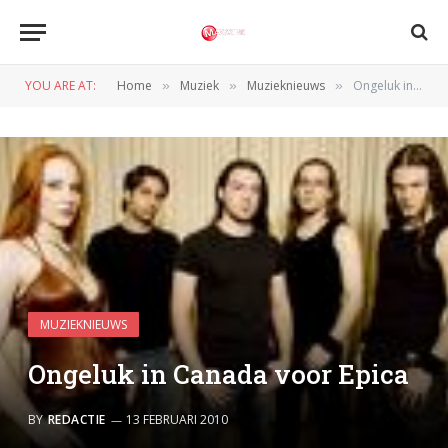
YOU ARE AT:
Home
Muziek
Muzieknieuws
Ongeluk in Canada voor Epica
»
»
»
MUZIEKNIEUWS
Ongeluk in Canada voor Epica
BY
REDACTIE
13 FEBRUARI 2010