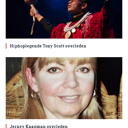
Hiphoplegende Tony Scott overleden
Jerney Kaagman overleden