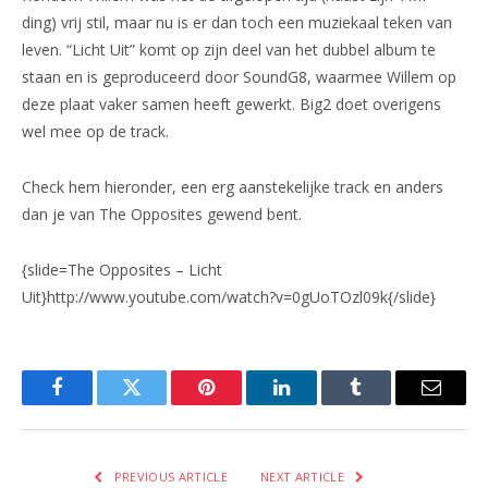
ding) vrij stil, maar nu is er dan toch een muziekaal teken van
leven. “Licht Uit” komt op zijn deel van het dubbel album te
staan en is geproduceerd door SoundG8, waarmee Willem op
deze plaat vaker samen heeft gewerkt. Big2 doet overigens
wel mee op de track.
Check hem hieronder, een erg aanstekelijke track en anders
dan je van The Opposites gewend bent.
{slide=The Opposites – Licht
Uit}http://www.youtube.com/watch?v=0gUoTOzl09k{/slide}
Facebook
Twitter
Pinterest
LinkedIn
Tumblr
Email
PREVIOUS ARTICLE
NEXT ARTICLE