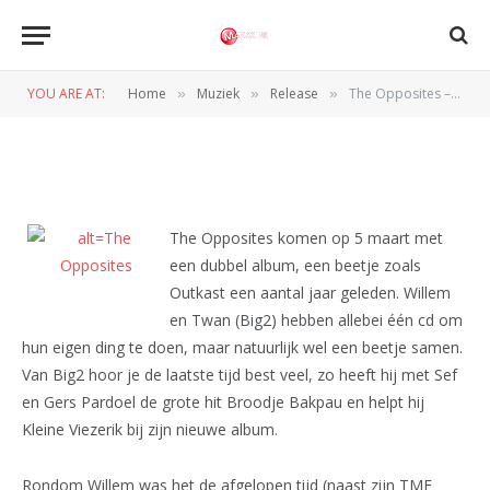
RELEASE
The Opposites – Licht Uit
YOU ARE AT:
Home
Muziek
Release
The Opposites – Licht Uit
»
»
»
BY
REDACTIE
6 FEBRUARI 2010
The Opposites komen op 5 maart met
een dubbel album, een beetje zoals
Outkast een aantal jaar geleden. Willem
en Twan (Big2) hebben allebei één cd om
hun eigen ding te doen, maar natuurlijk wel een beetje samen.
Van Big2 hoor je de laatste tijd best veel, zo heeft hij met Sef
en Gers Pardoel de grote hit Broodje Bakpau en helpt hij
Kleine Viezerik bij zijn nieuwe album.
Rondom Willem was het de afgelopen tijd (naast zijn TMF