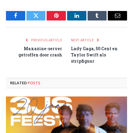
Facebook
Twitter
Pinterest
LinkedIn
Tumblr
Email
PREVIOUS ARTICLE
NEXT ARTICLE
Maxazine-server
Lady Gaga, 50 Cent en
getroffen door crash
Taylor Swift als
stripfiguur
RELATED
POSTS