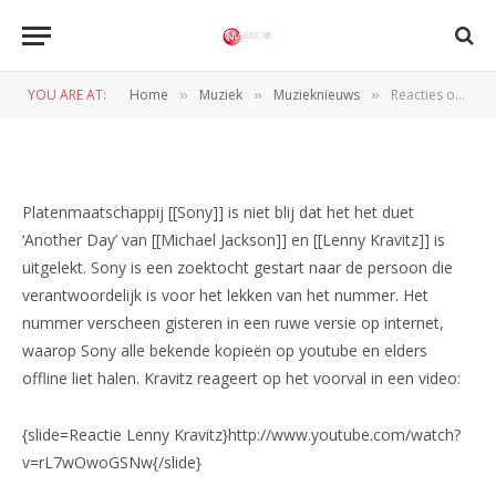
Reacties op uitlekken nummer
Michael Jackson
YOU ARE AT:
Home
Muziek
Muzieknieuws
Reacties op uitlekken nummer Michael Jackson
»
»
»
BY
REDACTIE
5 JANUARI 2010
Platenmaatschappij [[Sony]] is niet blij dat het het duet
‘Another Day’ van [[Michael Jackson]] en [[Lenny Kravitz]] is
uitgelekt. Sony is een zoektocht gestart naar de persoon die
verantwoordelijk is voor het lekken van het nummer. Het
nummer verscheen gisteren in een ruwe versie op internet,
waarop Sony alle bekende kopieën op youtube en elders
offline liet halen. Kravitz reageert op het voorval in een video:
{slide=Reactie Lenny Kravitz}http://www.youtube.com/watch?
v=rL7wOwoGSNw{/slide}