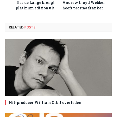
Ilse de Lange brengt
Andrew Lloyd Webber
platinum edition uit
heeft prostaatkanker
RELATED
POSTS
Hit-producer William Orbit overleden