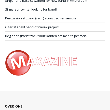
Singer and bassist wanted for new band in Amsterdam
Singersongwriter looking for band!
Percussionist zoekt (semi) acoustisch ensemble
Gitarist zoekt band of nieuw project!
Beginner gitarist zoekt muzikanten om mee te jammen.
OVER ONS