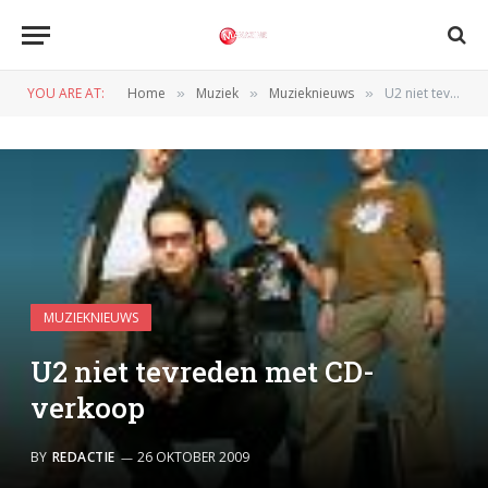
YOU ARE AT:
Home
Muziek
Muzieknieuws
U2 niet tevreden met CD-verkoop
»
»
»
MUZIEKNIEUWS
U2 niet tevreden met CD-
verkoop
BY
REDACTIE
26 OKTOBER 2009