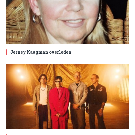
Jerney Kaagman overleden