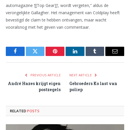
automagazine ‘[[Top Gear]]’, wordt vergeten,” aldus de
verongelijkte Gallagher. Het management van Coldplay heeft
bevestigd de claim te hebben ontvangen, maar wacht
vooralsnog met het geven van commentaar.
Facebook
Twitter
Pinterest
LinkedIn
Tumblr
Email
PREVIOUS ARTICLE
NEXT ARTICLE
André Hazes krijgt eigen
Gebroeders Ko last van
postzegels
poliep
RELATED
POSTS