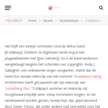
Coldplay krijgt weer klacht
om copyright
YOU ARE AT:
Home
Muziek
Muzieknieuws
Coldplay krijgt weer klacht om copyright
»
»
»
BY
REDACTIE
21 SEPTEMBER 2009
Het blijft een beetje rommelen rond de Britse band
[[Coldplay]]. Schikten ze afgelopen week nog in een
plagiaatkwestie met [[Joe Satriani]], nu is de band wederom
aangeklaagd wegens het schenden van copyrights. Andy J.
Gallagher, een onbekende singer-songwriter, claimt dat de
band hun nieuwe videoclip van het nummer
‘Strawberry Swing’
rechtstreeks heeft gecopieerd van zijn videoclip van
‘Something Else’
. “Coldplay’s nummer en videoclip zal
hoogstwaarschijnlijk weer volop nominaties krijgen, en als
vernieuwend worden gezien, terwijl mijn clip, geproduceerd
door Owen Trevor, die onder andere ook veel werkt voor het